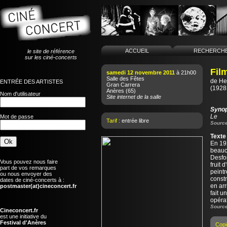
ACCUEIL
RECHERCH
le site de référence
sur les ciné-concerts
Film
samedi 12 novembre 2011
à 21h00
Salle des Fêtes
de
He
ENTRÉE DES ARTISTES
Gran Carrera
(1928 
Anères
(65)
Nom d'utilisateur
Site internet de la salle
Syno
Le
Mot de passe
Tarif :
entrée libre
Source
Texte
En 192
beauc
Desfo
Vous pouvez nous faire
fruit 
part de vos remarques
peintr
ou nous envoyer des
constr
dates de ciné-concerts à :
en arr
postmaster(at)cineconcert.fr
fait 
opéra
Source
Cineconcert.fr
est une initiative du
Festival d'Anères
Copi