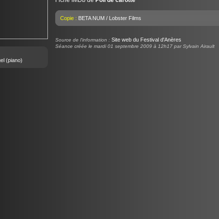
Fiche IMDb de
Poil de carotte
Copie :
BETA NUM / Lobster Films
Site web du Festival d'Anères
Source de l'information :
Séance créée le mardi 01 septembre 2009 à 12h17 par Sylvain Airault
el
(piano)