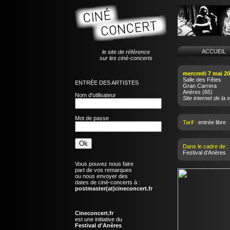
ACCUEI
le site de référence
sur les ciné-concerts
mercredi 7 mai 2
Salle des Fêtes
ENTRÉE DES ARTISTES
Gran Carrera
Anères
(65)
Nom d'utilisateur
Site internet de la s
Mot de passe
Tarif :
entrée libre
Dans le cadre de :
Festival d'Anères
Vous pouvez nous faire
part de vos remarques
ou nous envoyer des
dates de ciné-concerts à :
postmaster(at)cineconcert.fr
Cineconcert.fr
est une initiative du
Festival d'Anères