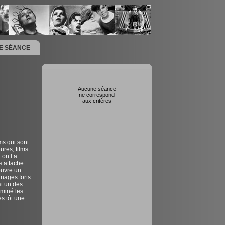
NE SÉANCE
Aucune séance
ne correspond
aux critères
ms qui sont
ures, films
on l’a
s’attache
ouvre un
nages forts
t un des
ominé les
ès tôt une