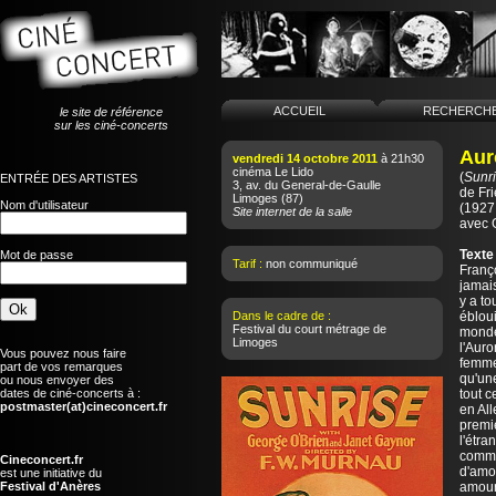
ACCUEIL
RECHERCH
le site de référence
sur les ciné-concerts
Auro
vendredi 14 octobre 2011
à 21h30
cinéma Le Lido
(
Sunr
ENTRÉE DES ARTISTES
3, av. du General-de-Gaulle
de
Fr
Limoges
(87)
Nom d'utilisateur
(1927 
Site internet de la salle
avec 
Texte
Mot de passe
Tarif :
non communiqué
Franço
jamais
y a to
Dans le cadre de :
ébloui
Festival du court métrage de
monde.
Limoges
l'Auro
Vous pouvez nous faire
femme
part de vos remarques
qu'une
ou nous envoyer des
dates de ciné-concerts à :
tout c
postmaster(at)cineconcert.fr
en Al
premiè
l'étra
comme
Cineconcert.fr
d'amou
est une initiative du
Festival d'Anères
amour