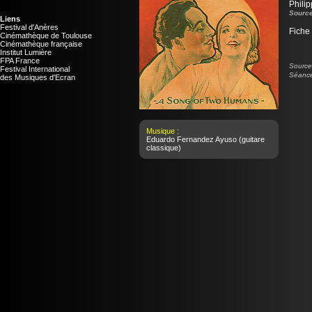
Phili
Source
Liens
Festival d'Anères
Fiche
Cinémathèque de Toulouse
Cinémathèque française
Institut Lumière
FPA France
Source 
Festival International
Séance
des Musiques d'Ecran
Musique :
Eduardo Fernandez Ayuso
(guitare
classique)