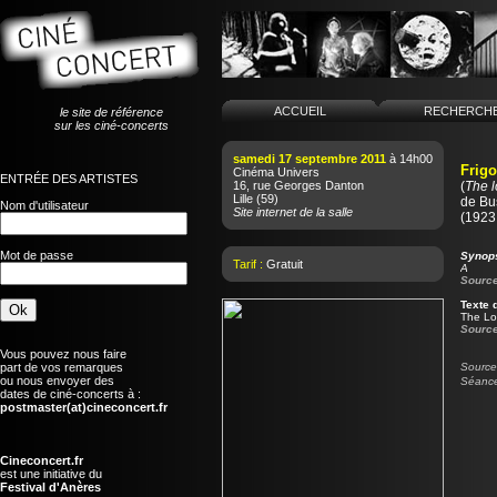
ACCUEIL
RECHERCH
le site de référence
sur les ciné-concerts
samedi 17 septembre 2011
à 14h00
Frigo
Cinéma Univers
ENTRÉE DES ARTISTES
16, rue Georges Danton
(
The l
Lille
(59)
de
Bu
Nom d'utilisateur
Site internet de la salle
(1923 
Mot de passe
Synop
Tarif :
Gratuit
A
Source
Texte 
The Lov
Source
Vous pouvez nous faire
part de vos remarques
Source 
ou nous envoyer des
Séance
dates de ciné-concerts à :
postmaster(at)cineconcert.fr
Cineconcert.fr
est une initiative du
Festival d'Anères