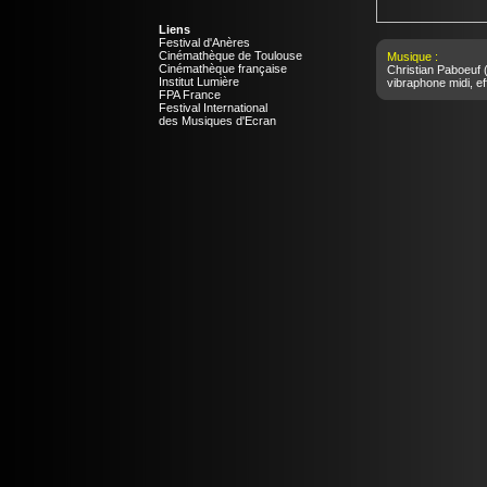
Liens
Festival d'Anères
Cinémathèque de Toulouse
Musique :
Cinémathèque française
Christian Paboeuf
(
Institut Lumière
vibraphone midi, ef
FPA France
Festival International
des Musiques d'Ecran