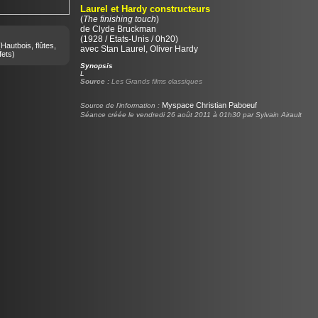
Laurel et Hardy constructeurs
(
The finishing touch
)
de
Clyde Bruckman
(1928 / Etats-Unis / 0h20)
Hautbois, flûtes,
avec Stan Laurel, Oliver Hardy
fets)
Synopsis
L
Source :
Les Grands films classiques
Myspace Christian Paboeuf
Source de l'information :
Séance créée le vendredi 26 août 2011 à 01h30 par Sylvain Airault