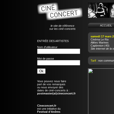
ACCUEI
le site de référence
sur les ciné-concerts
samedi 17 mars 2
Cinéma Le Rio
ENTRÉE DES ARTISTES
Allées Marines
Capbreton
(40)
Nom d'utilisateur
Site internet de la s
Mot de passe
Tarif :
non commun
Vous pouvez nous faire
part de vos remarques
ou nous envoyer des
dates de ciné-concerts à :
postmaster(at)cineconcert.fr
Cineconcert.fr
est une initiative du
Festival d'Anères