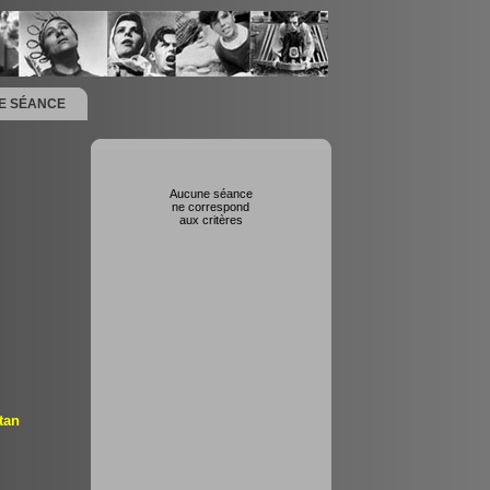
NE SÉANCE
Aucune séance
ne correspond
aux critères
tan