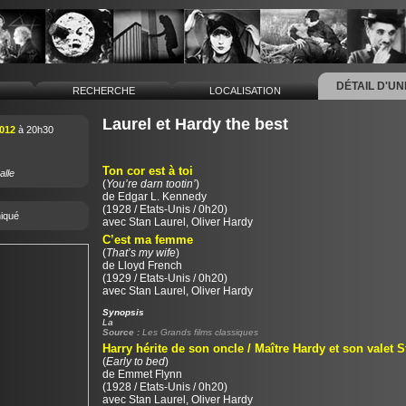
DÉTAIL D'U
L
RECHERCHE
LOCALISATION
Laurel et Hardy the best
012
à 20h30
Ton cor est à toi
alle
(
You’re darn tootin’
)
de
Edgar L. Kennedy
(1928 / Etats-Unis / 0h20)
iqué
avec Stan Laurel, Oliver Hardy
C’est ma femme
(
That’s my wife
)
de
Lloyd French
(1929 / Etats-Unis / 0h20)
avec Stan Laurel, Oliver Hardy
Synopsis
La
Source :
Les Grands films classiques
Harry hérite de son oncle / Maître Hardy et son valet S
(
Early to bed
)
de
Emmet Flynn
(1928 / Etats-Unis / 0h20)
avec Stan Laurel, Oliver Hardy