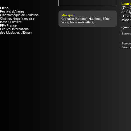
Laure
(
The f
Liens
Festival d'Anères
de
Cl
Cinémathèque de Toulouse
Musique :
(1928 
Cinémathèque française
Christian Paboeuf
(Hautbois, flûtes,
avec 
Institut Lumière
vibraphone midi, effets)
FPA France
Synop
Festival International
L
des Musiques d'Ecran
Source
Source 
Séance