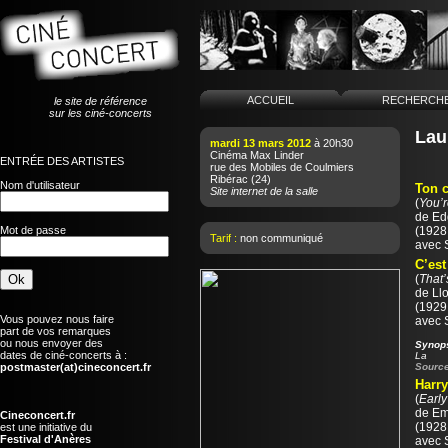
ACCUEIL
RECHERCH
le site de référence
sur les ciné-concerts
Lau
mardi 13 mars 2012
à 20h30
Cinéma Max Linder
ENTRÉE DES ARTISTES
rue des Mobiles de Coulmiers
Ribérac
(24)
Nom d'utilisateur
Ton c
Site internet de la salle
(
You’r
de
Ed
Mot de passe
(1928 
Tarif :
non communiqué
avec 
C’es
(
That’
de
Ll
(1929 
Vous pouvez nous faire
avec 
part de vos remarques
ou nous envoyer des
Synop
dates de ciné-concerts à :
La
postmaster(at)cineconcert.fr
Source
Harry
(
Early
de
Em
Cineconcert.fr
(1928 
est une initiative du
Festival d'Anères
avec 