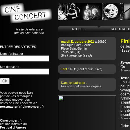
ACCUEIL
RECHERCH
le site de référence
sur les ciné-concerts
Fin
mardi 11 octobre 2011
à 20h30
Basilique Saint-Sernin
de
Je
ENTRÉE DES ARTISTES
Place Saint-Sernin
(1929 
Toulouse
(31)
Nom d'utilisateur
Site internet de la salle
Syno
Qu
Mot de passe
Tarif :
16 € (Tarif réduit : 14 €)
Source
Texte
En 192
Dans le cadre de :
peu pr
Festival Toulouse les orgues
voyag
Vous pouvez nous faire
goémon
part de vos remarques
rythme
ou nous envoyer des
attein
dates de ciné-concerts à :
maxime
postmaster(at)cineconcert.fr
pris d
incont
Source
Cineconcert.fr
est une initiative du
Fiche
Festival d'Anères