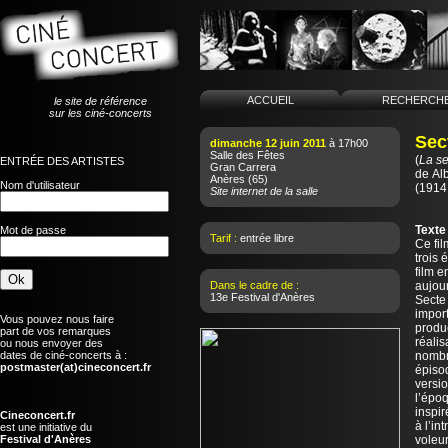
ACCUEIL
RECHERCH
le site de référence
sur les ciné-concerts
Sec
dimanche 12 juin 2011
à 17h00
Salle des Fêtes
(
La se
ENTRÉE DES ARTISTES
Gran Carrera
de
Al
Anères
(65)
Nom d'utilisateur
(1914
Site internet de la salle
Texte
Mot de passe
Tarif :
entrée libre
Ce fi
trois 
film e
Dans le cadre de :
aujour
13e Festival d'Anères
Secte 
import
Vous pouvez nous faire
produ
part de vos remarques
réalis
ou nous envoyer des
dates de ciné-concerts à :
nombr
postmaster(at)cineconcert.fr
épiso
versio
l’époq
inspi
Cineconcert.fr
à l’in
est une initiative du
Festival d'Anères
voleur