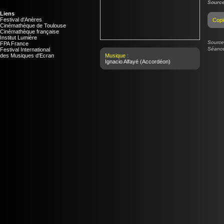
Source
Liens
Festival d'Anères
Copi
Cinémathèque de Toulouse
Cinémathèque française
Institut Lumière
Source 
FPA France
Séance
Festival International
des Musiques d'Ecran
Musique :
Ignacio Alfayé
(Accordéon)