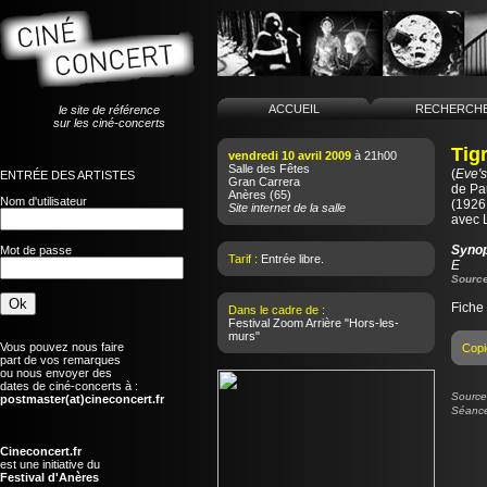
ACCUEIL
RECHERCH
le site de référence
sur les ciné-concerts
Tigr
vendredi 10 avril 2009
à 21h00
Salle des Fêtes
(
Eve'
ENTRÉE DES ARTISTES
Gran Carrera
de
Pa
Anères
(65)
Nom d'utilisateur
(1926 
Site internet de la salle
avec 
Syno
Mot de passe
Tarif :
Entrée libre.
E
Source
Fiche
Dans le cadre de :
Festival Zoom Arrière "Hors-les-
murs"
Vous pouvez nous faire
Copi
part de vos remarques
ou nous envoyer des
dates de ciné-concerts à :
Source 
postmaster(at)cineconcert.fr
Séance
Cineconcert.fr
est une initiative du
Festival d'Anères