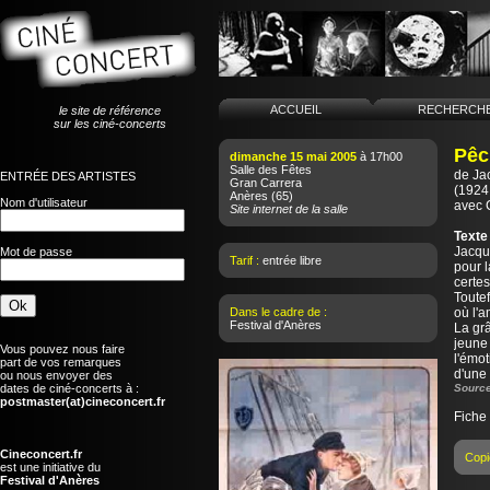
ACCUEIL
RECHERCH
le site de référence
sur les ciné-concerts
Pêc
dimanche 15 mai 2005
à 17h00
Salle des Fêtes
de
Ja
ENTRÉE DES ARTISTES
Gran Carrera
(1924 
Anères
(65)
Nom d'utilisateur
avec 
Site internet de la salle
Texte
Jacqu
Mot de passe
Tarif :
entrée libre
pour l
certe
Toutef
Dans le cadre de :
où l'a
Festival d'Anères
La grâ
jeune
Vous pouvez nous faire
l'émot
part de vos remarques
d'une 
ou nous envoyer des
dates de ciné-concerts à :
Source
postmaster(at)cineconcert.fr
Fiche
Cineconcert.fr
Copi
est une initiative du
Festival d'Anères