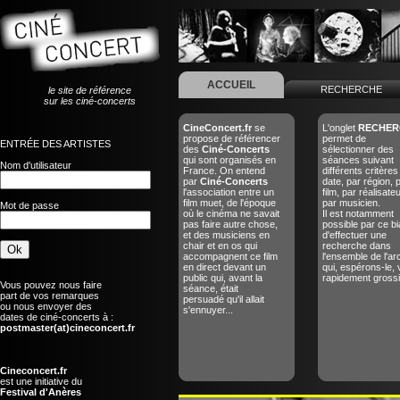
ACCUEIL
RECHERCHE
le site de référence
sur les ciné-concerts
CineConcert.fr
se
L'onglet
RECHER
propose de référencer
permet de
ENTRÉE DES ARTISTES
des
Ciné-Concerts
sélectionner des
qui sont organisés en
séances suivant
Nom d'utilisateur
France. On entend
différents critères
par
Ciné-Concerts
date, par région, 
l'association entre un
film, par réalisate
film muet, de l'époque
par musicien.
Mot de passe
où le cinéma ne savait
Il est notamment
pas faire autre chose,
possible par ce bi
et des musiciens en
d'effectuer une
chair et en os qui
recherche dans
accompagnent ce film
l'ensemble de l'ar
en direct devant un
qui, espérons-le, 
public qui, avant la
rapidement grossir
Vous pouvez nous faire
séance, était
part de vos remarques
persuadé qu'il allait
ou nous envoyer des
s'ennuyer...
dates de ciné-concerts à :
postmaster(at)cineconcert.fr
Cineconcert.fr
est une initiative du
Festival d'Anères