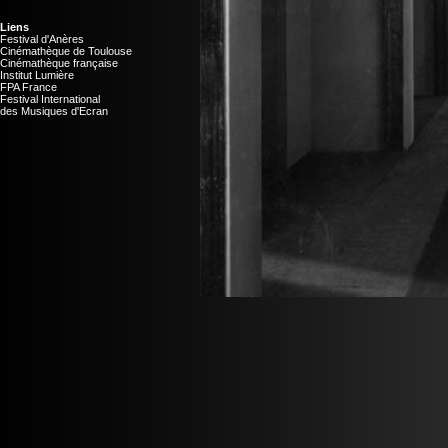
Liens
Festival d'Anères
Cinémathèque de Toulouse
Cinémathèque française
Institut Lumière
FPA France
Festival International
des Musiques d'Ecran