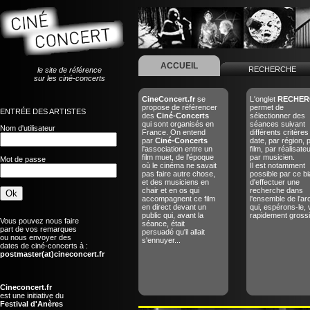
ACCUEIL
RECHERCHE
le site de référence
sur les ciné-concerts
CineConcert.fr
se
L'onglet
RECHER
propose de référencer
permet de
ENTRÉE DES ARTISTES
des
Ciné-Concerts
sélectionner des
qui sont organisés en
séances suivant
Nom d'utilisateur
France. On entend
différents critères
par
Ciné-Concerts
date, par région, 
l'association entre un
film, par réalisate
film muet, de l'époque
par musicien.
Mot de passe
où le cinéma ne savait
Il est notamment
pas faire autre chose,
possible par ce bi
et des musiciens en
d'effectuer une
chair et en os qui
recherche dans
accompagnent ce film
l'ensemble de l'ar
en direct devant un
qui, espérons-le, 
public qui, avant la
rapidement grossir
Vous pouvez nous faire
séance, était
part de vos remarques
persuadé qu'il allait
ou nous envoyer des
s'ennuyer...
dates de ciné-concerts à :
postmaster(at)cineconcert.fr
Cineconcert.fr
est une initiative du
Festival d'Anères