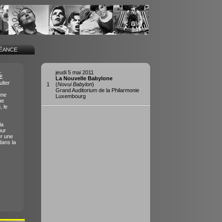
SÉANCE
L
jeudi 5 mai 2011
E
La Nouvelle Babylone
lter
1
(
Novui Babylon
)
Grand Auditorium de la Philarmonie
une
Luxembourg
ue
, le
la
our
er une
dans la