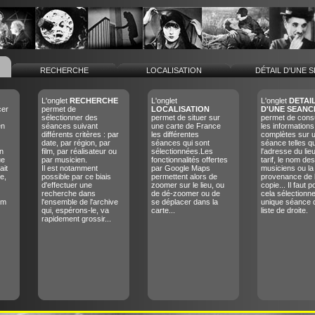
RECHERCHE
LOCALISATION
DÉTAIL D'UNE 
L'onglet
RECHERCHE
L'onglet
L'onglet
DETAI
cer
permet de
LOCALISATION
D'UNE SEANC
sélectionner des
permet de situer sur
permet de consu
en
séances suivant
une carte de France
les informations
différents critères : par
les différentes
complètes sur 
date, par région, par
séances qui sont
séance telles q
n
film, par réalisateur ou
sélectionnées.Les
l'adresse du lieu
ue
par musicien.
fonctionnalités offertes
tarif, le nom des
ait
Il est notamment
par Google Maps
musiciens ou la
e,
possible par ce biais
permettent alors de
provenance de 
d'effectuer une
zoomer sur le lieu, ou
copie... Il faut p
recherche dans
de dé-zoomer ou de
cela sélectionn
lm
l'ensemble de l'archive
se déplacer dans la
unique séance 
qui, espérons-le, va
carte...
liste de droite.
rapidement grossir...