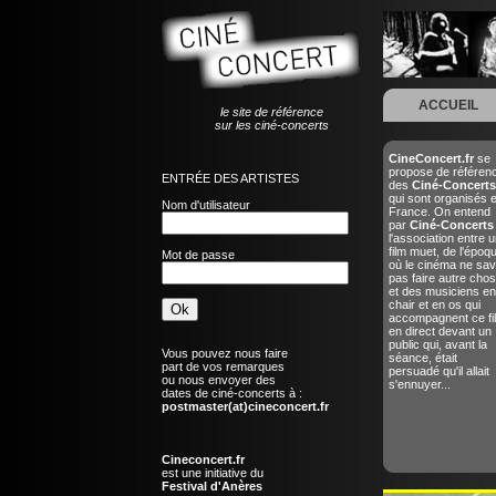
ACCUEIL
le site de référence
sur les ciné-concerts
CineConcert.fr
se
propose de référen
ENTRÉE DES ARTISTES
des
Ciné-Concerts
qui sont organisés 
Nom d'utilisateur
France. On entend
par
Ciné-Concerts
l'association entre u
film muet, de l'époq
Mot de passe
où le cinéma ne sav
pas faire autre chos
et des musiciens en
chair et en os qui
accompagnent ce fi
en direct devant un
public qui, avant la
Vous pouvez nous faire
séance, était
part de vos remarques
persuadé qu'il allait
ou nous envoyer des
s'ennuyer...
dates de ciné-concerts à :
postmaster(at)cineconcert.fr
Cineconcert.fr
est une initiative du
Festival d'Anères