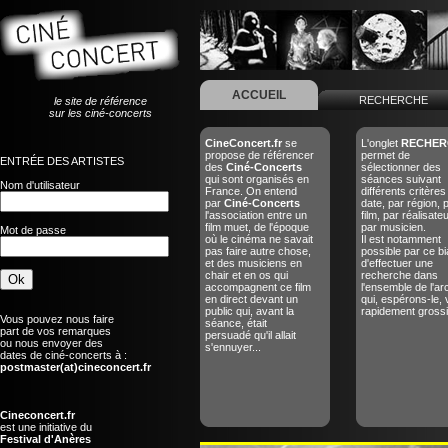
ACCUEIL
RECHERCHE
le site de référence
sur les ciné-concerts
CineConcert.fr
se
L'onglet
RECHER
propose de référencer
permet de
ENTRÉE DES ARTISTES
des
Ciné-Concerts
sélectionner des
qui sont organisés en
séances suivant
Nom d'utilisateur
France. On entend
différents critères
par
Ciné-Concerts
date, par région, 
l'association entre un
film, par réalisate
film muet, de l'époque
par musicien.
Mot de passe
où le cinéma ne savait
Il est notamment
pas faire autre chose,
possible par ce bi
et des musiciens en
d'effectuer une
chair et en os qui
recherche dans
accompagnent ce film
l'ensemble de l'ar
en direct devant un
qui, espérons-le, 
public qui, avant la
rapidement grossir
Vous pouvez nous faire
séance, était
part de vos remarques
persuadé qu'il allait
ou nous envoyer des
s'ennuyer...
dates de ciné-concerts à :
postmaster(at)cineconcert.fr
Cineconcert.fr
est une initiative du
Festival d'Anères