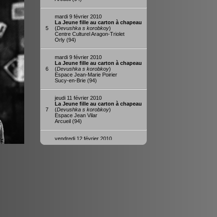
mardi 9 février 2010
La Jeune fille au carton à chapeau
5
(
Devushka s korobkoy
)
Centre Culturel Aragon-Triolet
Orly (94)
mardi 9 février 2010
La Jeune fille au carton à chapeau
6
(
Devushka s korobkoy
)
Espace Jean-Marie Poirier
Sucy-en-Brie (94)
jeudi 11 février 2010
La Jeune fille au carton à chapeau
7
(
Devushka s korobkoy
)
Espace Jean Vilar
Arcueil (94)
vendredi 12 février 2010
La Jeune fille au carton à chapeau
8
(
Devushka s korobkoy
)
Cinéma Les Trois Robespierre
Vitry-sur-Seine (94)
samedi 13 février 2010
La Jeune fille au carton à chapeau
9
(
Devushka s korobkoy
)
Théâtre-Cinéma Paul Eluard
Choisy-le-Roi (94)