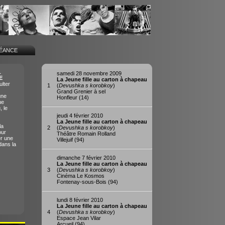
SÉANCE
L
samedi 28 novembre 2009
E
La Jeune fille au carton à chapeau
lter
1
(
Devushka s korobkoy
)
Grand Grenier à sel
une
Honfleur (14)
ue
, le
jeudi 4 février 2010
La Jeune fille au carton à chapeau
la
2
(
Devushka s korobkoy
)
our
Théâtre Romain Rolland
er une
Villejuif (94)
dans la
dimanche 7 février 2010
La Jeune fille au carton à chapeau
3
(
Devushka s korobkoy
)
Cinéma Le Kosmos
Fontenay-sous-Bois (94)
lundi 8 février 2010
La Jeune fille au carton à chapeau
4
(
Devushka s korobkoy
)
Espace Jean Vilar
Arcueil (94)