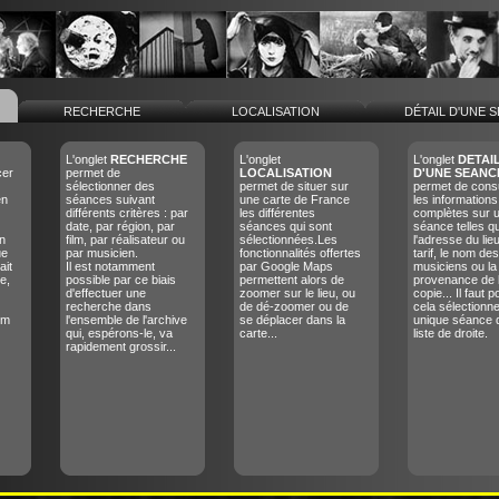
RECHERCHE
LOCALISATION
DÉTAIL D'UNE 
L'onglet
RECHERCHE
L'onglet
L'onglet
DETAI
cer
permet de
LOCALISATION
D'UNE SEANC
sélectionner des
permet de situer sur
permet de consu
en
séances suivant
une carte de France
les informations
différents critères : par
les différentes
complètes sur 
date, par région, par
séances qui sont
séance telles q
n
film, par réalisateur ou
sélectionnées.Les
l'adresse du lieu
ue
par musicien.
fonctionnalités offertes
tarif, le nom des
ait
Il est notamment
par Google Maps
musiciens ou la
e,
possible par ce biais
permettent alors de
provenance de 
d'effectuer une
zoomer sur le lieu, ou
copie... Il faut p
recherche dans
de dé-zoomer ou de
cela sélectionn
lm
l'ensemble de l'archive
se déplacer dans la
unique séance 
qui, espérons-le, va
carte...
liste de droite.
rapidement grossir...