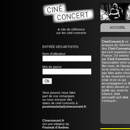
ACCUEIL
le site de référence
sur les ciné-concerts
CineConcert.fr
se
propose de référen
ENTRÉE DES ARTISTES
des
Ciné-Concerts
qui sont organisés 
Nom d'utilisateur
France. On entend
par
Ciné-Concerts
l'association entre u
film muet, de l'époq
Mot de passe
où le cinéma ne sav
pas faire autre chos
et des musiciens en
chair et en os qui
accompagnent ce fi
en direct devant un
public qui, avant la
Vous pouvez nous faire
séance, était
part de vos remarques
persuadé qu'il allait
ou nous envoyer des
s'ennuyer...
dates de ciné-concerts à :
postmaster(at)cineconcert.fr
Cineconcert.fr
est une initiative du
Festival d'Anères