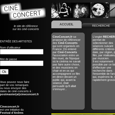
ACCUEIL
RECHERCHE
le site de référence
sur les ciné-concerts
CineConcert.fr
se
L'onglet
RECHER
propose de référencer
permet de
ENTRÉE DES ARTISTES
des
Ciné-Concerts
sélectionner des
qui sont organisés en
séances suivant
Nom d'utilisateur
France. On entend
différents critères
par
Ciné-Concerts
date, par région, 
l'association entre un
film, par réalisate
film muet, de l'époque
par musicien.
Mot de passe
où le cinéma ne savait
Il est notamment
pas faire autre chose,
possible par ce bi
et des musiciens en
d'effectuer une
chair et en os qui
recherche dans
accompagnent ce film
l'ensemble de l'ar
en direct devant un
qui, espérons-le, 
public qui, avant la
rapidement grossir
Vous pouvez nous faire
séance, était
part de vos remarques
persuadé qu'il allait
ou nous envoyer des
s'ennuyer...
dates de ciné-concerts à :
postmaster(at)cineconcert.fr
Cineconcert.fr
est une initiative du
Festival d'Anères