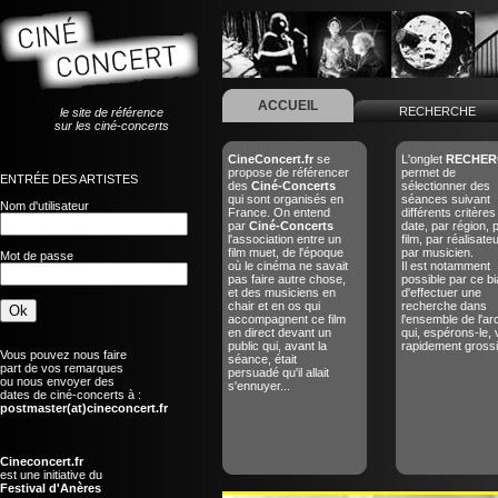
ACCUEIL
RECHERCHE
le site de référence
sur les ciné-concerts
CineConcert.fr
se
L'onglet
RECHER
propose de référencer
permet de
ENTRÉE DES ARTISTES
des
Ciné-Concerts
sélectionner des
qui sont organisés en
séances suivant
Nom d'utilisateur
France. On entend
différents critères
par
Ciné-Concerts
date, par région, 
l'association entre un
film, par réalisate
film muet, de l'époque
par musicien.
Mot de passe
où le cinéma ne savait
Il est notamment
pas faire autre chose,
possible par ce bi
et des musiciens en
d'effectuer une
chair et en os qui
recherche dans
accompagnent ce film
l'ensemble de l'ar
en direct devant un
qui, espérons-le, 
public qui, avant la
rapidement grossir
Vous pouvez nous faire
séance, était
part de vos remarques
persuadé qu'il allait
ou nous envoyer des
s'ennuyer...
dates de ciné-concerts à :
postmaster(at)cineconcert.fr
Cineconcert.fr
est une initiative du
Festival d'Anères