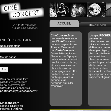
ACCUEIL
RECHERCHE
le site de référence
sur les ciné-concerts
CineConcert.fr
se
L'onglet
RECHER
propose de référencer
permet de
ENTRÉE DES ARTISTES
des
Ciné-Concerts
sélectionner des
qui sont organisés en
séances suivant
Nom d'utilisateur
France. On entend
différents critères
par
Ciné-Concerts
date, par région, 
l'association entre un
film, par réalisate
film muet, de l'époque
par musicien.
Mot de passe
où le cinéma ne savait
Il est notamment
pas faire autre chose,
possible par ce bi
et des musiciens en
d'effectuer une
chair et en os qui
recherche dans
accompagnent ce film
l'ensemble de l'ar
en direct devant un
qui, espérons-le, 
public qui, avant la
rapidement grossir
Vous pouvez nous faire
séance, était
part de vos remarques
persuadé qu'il allait
ou nous envoyer des
s'ennuyer...
dates de ciné-concerts à :
postmaster(at)cineconcert.fr
Cineconcert.fr
est une initiative du
Festival d'Anères