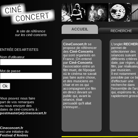
ACCUEIL
RECHERCHE
le site de référence
sur les ciné-concerts
CineConcert.fr
se
L'onglet
RECHER
propose de référencer
permet de
ENTRÉE DES ARTISTES
des
Ciné-Concerts
sélectionner des
qui sont organisés en
séances suivant
Nom d'utilisateur
France. On entend
différents critères
par
Ciné-Concerts
date, par région, 
l'association entre un
film, par réalisate
film muet, de l'époque
par musicien.
Mot de passe
où le cinéma ne savait
Il est notamment
pas faire autre chose,
possible par ce bi
et des musiciens en
d'effectuer une
chair et en os qui
recherche dans
accompagnent ce film
l'ensemble de l'ar
en direct devant un
qui, espérons-le, 
public qui, avant la
rapidement grossir
Vous pouvez nous faire
séance, était
part de vos remarques
persuadé qu'il allait
ou nous envoyer des
s'ennuyer...
dates de ciné-concerts à :
postmaster(at)cineconcert.fr
Cineconcert.fr
est une initiative du
Festival d'Anères