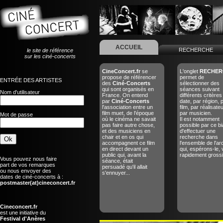
ACCUEIL
RECHERCHE
le site de référence
sur les ciné-concerts
CineConcert.fr
se
L'onglet
RECHER
propose de référencer
permet de
ENTRÉE DES ARTISTES
des
Ciné-Concerts
sélectionner des
qui sont organisés en
séances suivant
Nom d'utilisateur
France. On entend
différents critères
par
Ciné-Concerts
date, par région, 
l'association entre un
film, par réalisate
film muet, de l'époque
par musicien.
Mot de passe
où le cinéma ne savait
Il est notamment
pas faire autre chose,
possible par ce bi
et des musiciens en
d'effectuer une
chair et en os qui
recherche dans
accompagnent ce film
l'ensemble de l'ar
en direct devant un
qui, espérons-le, 
public qui, avant la
rapidement grossir
Vous pouvez nous faire
séance, était
part de vos remarques
persuadé qu'il allait
ou nous envoyer des
s'ennuyer...
dates de ciné-concerts à :
postmaster(at)cineconcert.fr
Cineconcert.fr
est une initiative du
Festival d'Anères