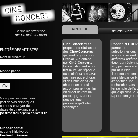
ACCUEIL
RECHERCHE
le site de référence
sur les ciné-concerts
CineConcert.fr
se
L'onglet
RECHER
propose de référencer
permet de
ENTRÉE DES ARTISTES
des
Ciné-Concerts
sélectionner des
qui sont organisés en
séances suivant
Nom d'utilisateur
France. On entend
différents critères
par
Ciné-Concerts
date, par région, 
l'association entre un
film, par réalisate
film muet, de l'époque
par musicien.
Mot de passe
où le cinéma ne savait
Il est notamment
pas faire autre chose,
possible par ce bi
et des musiciens en
d'effectuer une
chair et en os qui
recherche dans
accompagnent ce film
l'ensemble de l'ar
en direct devant un
qui, espérons-le, 
public qui, avant la
rapidement grossir
Vous pouvez nous faire
séance, était
part de vos remarques
persuadé qu'il allait
ou nous envoyer des
s'ennuyer...
dates de ciné-concerts à :
postmaster(at)cineconcert.fr
Cineconcert.fr
est une initiative du
Festival d'Anères