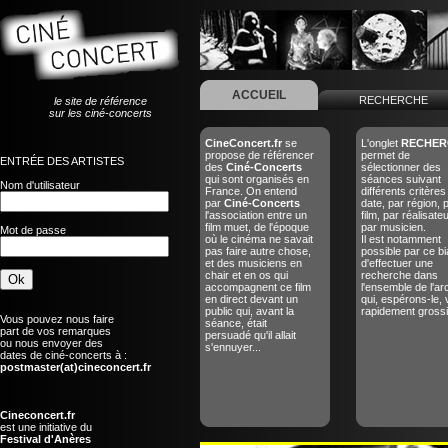
ACCUEIL
RECHERCHE
le site de référence
sur les ciné-concerts
CineConcert.fr
se
L'onglet
RECHER
propose de référencer
permet de
ENTRÉE DES ARTISTES
des
Ciné-Concerts
sélectionner des
qui sont organisés en
séances suivant
Nom d'utilisateur
France. On entend
différents critères
par
Ciné-Concerts
date, par région, 
l'association entre un
film, par réalisate
film muet, de l'époque
par musicien.
Mot de passe
où le cinéma ne savait
Il est notamment
pas faire autre chose,
possible par ce bi
et des musiciens en
d'effectuer une
chair et en os qui
recherche dans
accompagnent ce film
l'ensemble de l'ar
en direct devant un
qui, espérons-le, 
public qui, avant la
rapidement grossir
Vous pouvez nous faire
séance, était
part de vos remarques
persuadé qu'il allait
ou nous envoyer des
s'ennuyer...
dates de ciné-concerts à :
postmaster(at)cineconcert.fr
Cineconcert.fr
est une initiative du
Festival d'Anères