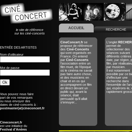
ACCUEIL
RECHERCHE
le site de référence
sur les ciné-concerts
CineConcert.fr
se
L'onglet
RECHER
propose de référencer
permet de
ENTRÉE DES ARTISTES
des
Ciné-Concerts
sélectionner des
qui sont organisés en
séances suivant
Nom d'utilisateur
France. On entend
différents critères
par
Ciné-Concerts
date, par région, 
l'association entre un
film, par réalisate
film muet, de l'époque
par musicien.
Mot de passe
où le cinéma ne savait
Il est notamment
pas faire autre chose,
possible par ce bi
et des musiciens en
d'effectuer une
chair et en os qui
recherche dans
accompagnent ce film
l'ensemble de l'ar
en direct devant un
qui, espérons-le, 
public qui, avant la
rapidement grossir
Vous pouvez nous faire
séance, était
part de vos remarques
persuadé qu'il allait
ou nous envoyer des
s'ennuyer...
dates de ciné-concerts à :
postmaster(at)cineconcert.fr
Cineconcert.fr
est une initiative du
Festival d'Anères