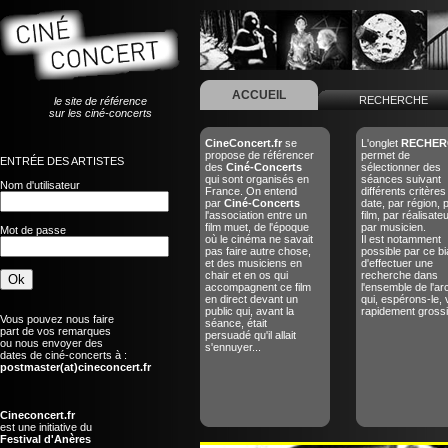
ACCUEIL
RECHERCHE
le site de référence
sur les ciné-concerts
CineConcert.fr
se
L'onglet
RECHER
propose de référencer
permet de
ENTRÉE DES ARTISTES
des
Ciné-Concerts
sélectionner des
qui sont organisés en
séances suivant
Nom d'utilisateur
France. On entend
différents critères
par
Ciné-Concerts
date, par région, 
l'association entre un
film, par réalisate
film muet, de l'époque
par musicien.
Mot de passe
où le cinéma ne savait
Il est notamment
pas faire autre chose,
possible par ce bi
et des musiciens en
d'effectuer une
chair et en os qui
recherche dans
accompagnent ce film
l'ensemble de l'ar
en direct devant un
qui, espérons-le, 
public qui, avant la
rapidement grossir
Vous pouvez nous faire
séance, était
part de vos remarques
persuadé qu'il allait
ou nous envoyer des
s'ennuyer...
dates de ciné-concerts à :
postmaster(at)cineconcert.fr
Cineconcert.fr
est une initiative du
Festival d'Anères