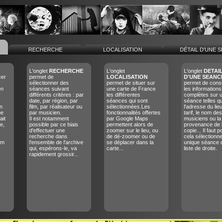
RECHERCHE
LOCALISATION
DÉTAIL D'UNE 
L'onglet
RECHERCHE
L'onglet
L'onglet
DETAI
cer
permet de
LOCALISATION
D'UNE SEANC
sélectionner des
permet de situer sur
permet de consu
en
séances suivant
une carte de France
les informations
différents critères : par
les différentes
complètes sur 
date, par région, par
séances qui sont
séance telles q
n
film, par réalisateur ou
sélectionnées.Les
l'adresse du lieu
ue
par musicien.
fonctionnalités offertes
tarif, le nom des
ait
Il est notamment
par Google Maps
musiciens ou la
e,
possible par ce biais
permettent alors de
provenance de 
d'effectuer une
zoomer sur le lieu, ou
copie... Il faut p
recherche dans
de dé-zoomer ou de
cela sélectionn
lm
l'ensemble de l'archive
se déplacer dans la
unique séance 
qui, espérons-le, va
carte...
liste de droite.
rapidement grossir...