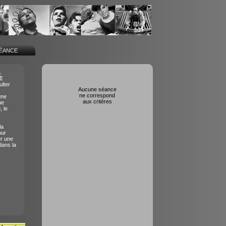
SÉANCE
L
E
lter
Aucune séance
ne correspond
une
aux critères
ue
, le
la
our
er une
dans la