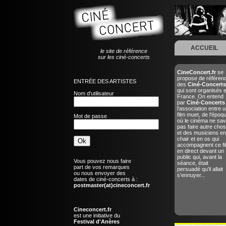
ACCUEIL
le site de référence
sur les ciné-concerts
CineConcert.fr
se
propose de référen
ENTRÉE DES ARTISTES
des
Ciné-Concerts
qui sont organisés 
Nom d'utilisateur
France. On entend
par
Ciné-Concerts
l'association entre u
film muet, de l'époq
Mot de passe
où le cinéma ne sav
pas faire autre chos
et des musiciens en
chair et en os qui
accompagnent ce fi
en direct devant un
public qui, avant la
Vous pouvez nous faire
séance, était
part de vos remarques
persuadé qu'il allait
ou nous envoyer des
s'ennuyer...
dates de ciné-concerts à :
postmaster(at)cineconcert.fr
Cineconcert.fr
est une initiative du
Festival d'Anères