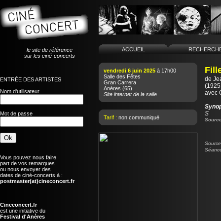
ACCUEIL
RECHERCH
le site de référence
sur les ciné-concerts
Fill
vendredi 6 juin 2025
à 17h00
Salle des Fêtes
de
Je
ENTRÉE DES ARTISTES
Gran Carrera
(1925 
Anères
(65)
Nom d'utilisateur
avec 
Site internet de la salle
Syno
S
Mot de passe
Tarif :
non communiqué
Source
Source 
Séance
Vous pouvez nous faire
part de vos remarques
ou nous envoyer des
dates de ciné-concerts à :
postmaster(at)cineconcert.fr
Cineconcert.fr
est une initiative du
Festival d'Anères