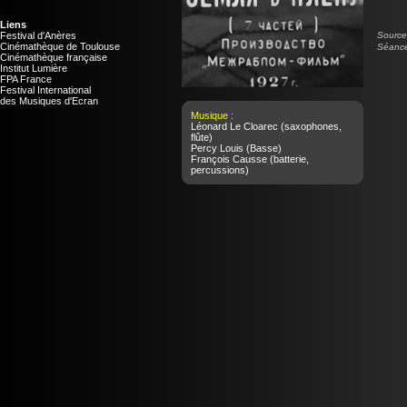
Liens
Festival d'Anères
Source 
Cinémathèque de Toulouse
Séance
Cinémathèque française
Institut Lumière
FPA France
Festival International
des Musiques d'Ecran
Musique :
Léonard Le Cloarec
(saxophones,
flûte)
Percy Louis
(Basse)
François Causse
(batterie,
percussions)