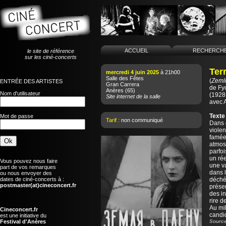
ACCUEIL
RECHERCH
le site de référence
sur les ciné-concerts
Terr
mercredi 4 juin 2025
à 21h00
Salle des Fêtes
(
Zemli
ENTRÉE DES ARTISTES
Gran Carrera
de
Fy
Anères
(65)
Nom d'utilisateur
(1928 
Site internet de la salle
avec 
Texte
Mot de passe
Tarif :
non communiqué
Dans c
violen
famée.
atmos
parfoi
un rée
Vous pouvez nous faire
une va
part de vos remarques
dans l
ou nous envoyer des
dates de ciné-concerts à :
déchéa
postmaster(at)cineconcert.fr
présen
des i
rire d
Au mil
Cineconcert.fr
candi
est une initiative du
Festival d'Anères
Source