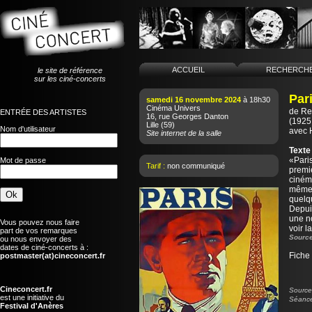
ACCUEIL
RECHERCH
le site de référence
sur les ciné-concerts
Par
samedi 16 novembre 2024
à 18h30
Cinéma Univers
de
Re
ENTRÉE DES ARTISTES
16, rue Georges Danton
(1925 
Lille
(59)
Nom d'utilisateur
avec 
Site internet de la salle
Texte
«Paris
Mot de passe
Tarif :
non communiqué
premiè
cinéma
même 
quelq
Depuis
une n
Vous pouvez nous faire
voir l
part de vos remarques
Source
ou nous envoyer des
dates de ciné-concerts à :
Fiche
postmaster(at)cineconcert.fr
Cineconcert.fr
Source 
est une initiative du
Séance
Festival d'Anères