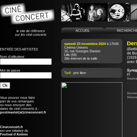
ACCUEIL
RECHERCH
le site de référence
sur les ciné-concerts
Der
samedi 23 novembre 2024
à 17h00
Cinéma Univers
(
Battl
ENTRÉE DES ARTISTES
16, rue Georges Danton
de
Bu
Lille
(59)
Nom d'utilisateur
(1926 
Site internet de la salle
avec B
Syno
Mot de passe
Tarif :
prix libre
Fi
Source
Source 
Séance
Vous pouvez nous faire
part de vos remarques
ou nous envoyer des
dates de ciné-concerts à :
postmaster(at)cineconcert.fr
Cineconcert.fr
est une initiative du
Festival d'Anères