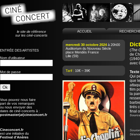
ACCUEIL
RECHERCH
le site de référence
sur les ciné-concerts
Dict
mercredi 30 octobre 2024
à 20h00
Auditorium du Nouveau Siècle
(
The G
ENTRÉE DES ARTISTES
place Mendès France
de
Ch
Lille
(59)
Nom d'utilisateur
(1940 
avec 
Tarif :
10€ – 39€
Texte
Mot de passe
Qui p
que l
attaqu
film p
la par
resse
Vous pouvez nous faire
barbie
part de vos remarques
tirés 
ou nous envoyer des
dates de ciné-concerts à :
final 
postmaster(at)cineconcert.fr
Source
Cineconcert.fr
Source 
est une initiative du
Séance
Festival d'Anères