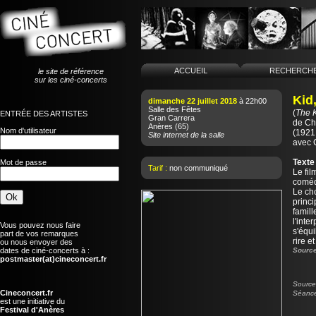
ACCUEIL
RECHERCH
le site de référence
sur les ciné-concerts
Kid,
dimanche 22 juillet 2018
à 22h00
Salle des Fêtes
(
The 
ENTRÉE DES ARTISTES
Gran Carrera
de
Ch
Anères
(65)
Nom d'utilisateur
(1921 
Site internet de la salle
avec 
Texte
Mot de passe
Tarif :
non communiqué
Le fil
coméd
Le cho
princ
famill
l'inte
Vous pouvez nous faire
s'équi
part de vos remarques
rire e
ou nous envoyer des
dates de ciné-concerts à :
Source
postmaster(at)cineconcert.fr
Source 
Cineconcert.fr
Séance
est une initiative du
Festival d'Anères