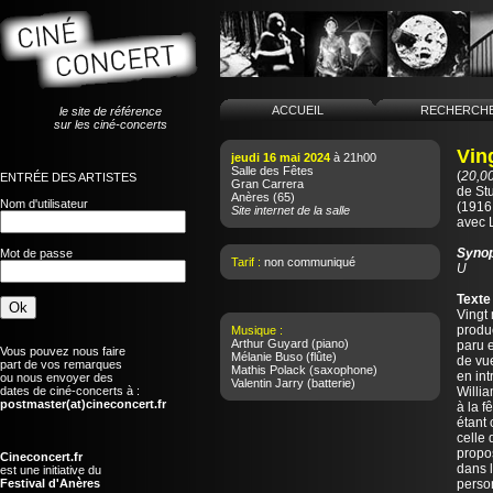
ACCUEIL
RECHERCH
le site de référence
sur les ciné-concerts
Vin
jeudi 16 mai 2024
à 21h00
Salle des Fêtes
(
20,0
ENTRÉE DES ARTISTES
Gran Carrera
de
St
Anères
(65)
Nom d'utilisateur
(1916 
Site internet de la salle
avec 
Syno
Mot de passe
Tarif :
non communiqué
U
Texte
Vingt 
produc
Musique :
Arthur Guyard
(piano)
paru e
Vous pouvez nous faire
Mélanie Buso
(flûte)
de vu
part de vos remarques
Mathis Polack
(saxophone)
en int
ou nous envoyer des
Valentin Jarry
(batterie)
dates de ciné-concerts à :
Willi
postmaster(at)cineconcert.fr
à la f
étant
celle 
propo
Cineconcert.fr
dans l
est une initiative du
Festival d'Anères
person