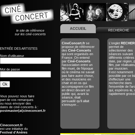
ACCUEIL
RECHERCHE
le site de référence
sur les ciné-concerts
CineConcert.fr
se
L'onglet
RECHER
propose de référencer
permet de
ENTRÉE DES ARTISTES
des
Ciné-Concerts
sélectionner des
qui sont organisés en
séances suivant
Nom d'utilisateur
France. On entend
différents critères
par
Ciné-Concerts
date, par région, 
l'association entre un
film, par réalisate
film muet, de l'époque
par musicien.
Mot de passe
où le cinéma ne savait
Il est notamment
pas faire autre chose,
possible par ce bi
et des musiciens en
d'effectuer une
chair et en os qui
recherche dans
accompagnent ce film
l'ensemble de l'ar
en direct devant un
qui, espérons-le, 
public qui, avant la
rapidement grossir
Vous pouvez nous faire
séance, était
part de vos remarques
persuadé qu'il allait
ou nous envoyer des
s'ennuyer...
dates de ciné-concerts à :
postmaster(at)cineconcert.fr
Cineconcert.fr
est une initiative du
Festival d'Anères