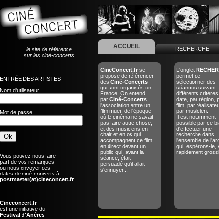
ACCUEIL
RECHERCHE
le site de référence
sur les ciné-concerts
CineConcert.fr
se
L'onglet
RECHER
propose de référencer
permet de
ENTRÉE DES ARTISTES
des
Ciné-Concerts
sélectionner des
qui sont organisés en
séances suivant
Nom d'utilisateur
France. On entend
différents critères
par
Ciné-Concerts
date, par région, 
l'association entre un
film, par réalisate
film muet, de l'époque
par musicien.
Mot de passe
où le cinéma ne savait
Il est notamment
pas faire autre chose,
possible par ce bi
et des musiciens en
d'effectuer une
chair et en os qui
recherche dans
accompagnent ce film
l'ensemble de l'ar
en direct devant un
qui, espérons-le, 
public qui, avant la
rapidement grossir
Vous pouvez nous faire
séance, était
part de vos remarques
persuadé qu'il allait
ou nous envoyer des
s'ennuyer...
dates de ciné-concerts à :
postmaster(at)cineconcert.fr
Cineconcert.fr
est une initiative du
Festival d'Anères