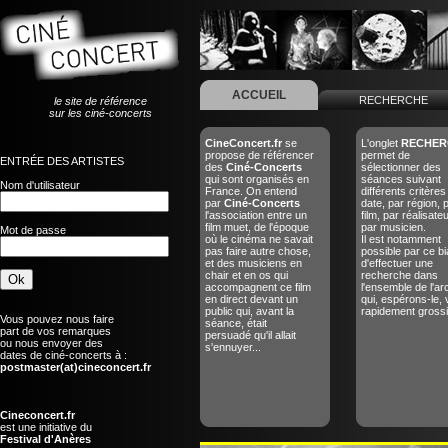
ACCUEIL
RECHERCHE
le site de référence
sur les ciné-concerts
CineConcert.fr
se
L'onglet
RECHER
propose de référencer
permet de
ENTRÉE DES ARTISTES
des
Ciné-Concerts
sélectionner des
qui sont organisés en
séances suivant
Nom d'utilisateur
France. On entend
différents critères
par
Ciné-Concerts
date, par région, 
l'association entre un
film, par réalisate
film muet, de l'époque
par musicien.
Mot de passe
où le cinéma ne savait
Il est notamment
pas faire autre chose,
possible par ce bi
et des musiciens en
d'effectuer une
chair et en os qui
recherche dans
accompagnent ce film
l'ensemble de l'ar
en direct devant un
qui, espérons-le, 
public qui, avant la
rapidement grossir
Vous pouvez nous faire
séance, était
part de vos remarques
persuadé qu'il allait
ou nous envoyer des
s'ennuyer...
dates de ciné-concerts à :
postmaster(at)cineconcert.fr
Cineconcert.fr
est une initiative du
Festival d'Anères