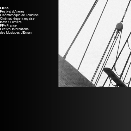
Liens
Festival d'Anères
Cinémathèque de Toulouse
Cinémathèque française
Institut Lumière
FPA France
Festival International
des Musiques d'Ecran