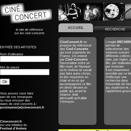
ACCUEIL
RECHERCHE
le site de référence
sur les ciné-concerts
CineConcert.fr
se
L'onglet
RECHER
propose de référencer
permet de
ENTRÉE DES ARTISTES
des
Ciné-Concerts
sélectionner des
qui sont organisés en
séances suivant
Nom d'utilisateur
France. On entend
différents critères
par
Ciné-Concerts
date, par région, 
l'association entre un
film, par réalisate
film muet, de l'époque
par musicien.
Mot de passe
où le cinéma ne savait
Il est notamment
pas faire autre chose,
possible par ce bi
et des musiciens en
d'effectuer une
chair et en os qui
recherche dans
accompagnent ce film
l'ensemble de l'ar
en direct devant un
qui, espérons-le, 
public qui, avant la
rapidement grossir
Vous pouvez nous faire
séance, était
part de vos remarques
persuadé qu'il allait
ou nous envoyer des
s'ennuyer...
dates de ciné-concerts à :
postmaster(at)cineconcert.fr
Cineconcert.fr
est une initiative du
Festival d'Anères