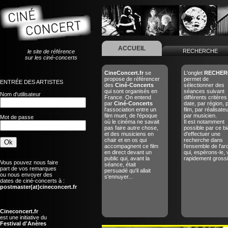
ACCUEIL
RECHERCHE
le site de référence
sur les ciné-concerts
CineConcert.fr
se
L'onglet
RECHER
propose de référencer
permet de
ENTRÉE DES ARTISTES
des
Ciné-Concerts
sélectionner des
qui sont organisés en
séances suivant
Nom d'utilisateur
France. On entend
différents critères
par
Ciné-Concerts
date, par région, 
l'association entre un
film, par réalisate
film muet, de l'époque
par musicien.
Mot de passe
où le cinéma ne savait
Il est notamment
pas faire autre chose,
possible par ce bi
et des musiciens en
d'effectuer une
chair et en os qui
recherche dans
accompagnent ce film
l'ensemble de l'ar
en direct devant un
qui, espérons-le, 
public qui, avant la
rapidement grossir
Vous pouvez nous faire
séance, était
part de vos remarques
persuadé qu'il allait
ou nous envoyer des
s'ennuyer...
dates de ciné-concerts à :
postmaster(at)cineconcert.fr
Cineconcert.fr
est une initiative du
Festival d'Anères