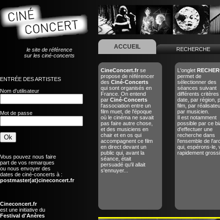
ACCUEIL
RECHERCHE
le site de référence
sur les ciné-concerts
CineConcert.fr
se
L'onglet
RECHER
propose de référencer
permet de
ENTRÉE DES ARTISTES
des
Ciné-Concerts
sélectionner des
qui sont organisés en
séances suivant
Nom d'utilisateur
France. On entend
différents critères
par
Ciné-Concerts
date, par région, 
l'association entre un
film, par réalisate
film muet, de l'époque
par musicien.
Mot de passe
où le cinéma ne savait
Il est notamment
pas faire autre chose,
possible par ce bi
et des musiciens en
d'effectuer une
chair et en os qui
recherche dans
accompagnent ce film
l'ensemble de l'ar
en direct devant un
qui, espérons-le, 
public qui, avant la
rapidement grossir
Vous pouvez nous faire
séance, était
part de vos remarques
persuadé qu'il allait
ou nous envoyer des
s'ennuyer...
dates de ciné-concerts à :
postmaster(at)cineconcert.fr
Cineconcert.fr
est une initiative du
Festival d'Anères