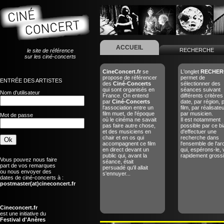
ACCUEIL
RECHERCHE
le site de référence
sur les ciné-concerts
CineConcert.fr
se
L'onglet
RECHER
propose de référencer
permet de
ENTRÉE DES ARTISTES
des
Ciné-Concerts
sélectionner des
qui sont organisés en
séances suivant
Nom d'utilisateur
France. On entend
différents critères
par
Ciné-Concerts
date, par région, 
l'association entre un
film, par réalisate
film muet, de l'époque
par musicien.
Mot de passe
où le cinéma ne savait
Il est notamment
pas faire autre chose,
possible par ce bi
et des musiciens en
d'effectuer une
chair et en os qui
recherche dans
accompagnent ce film
l'ensemble de l'ar
en direct devant un
qui, espérons-le, 
public qui, avant la
rapidement grossir
Vous pouvez nous faire
séance, était
part de vos remarques
persuadé qu'il allait
ou nous envoyer des
s'ennuyer...
dates de ciné-concerts à :
postmaster(at)cineconcert.fr
Cineconcert.fr
est une initiative du
Festival d'Anères