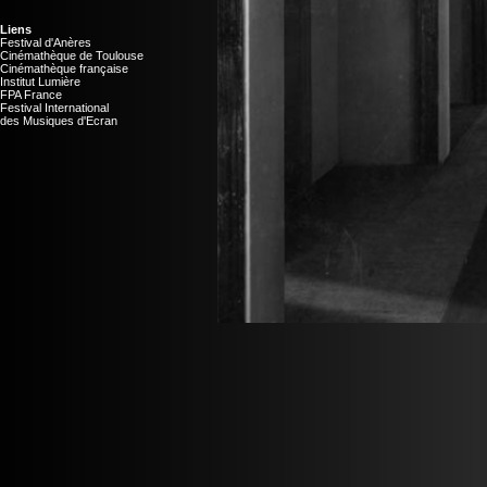
Liens
Festival d'Anères
Cinémathèque de Toulouse
Cinémathèque française
Institut Lumière
FPA France
Festival International
des Musiques d'Ecran