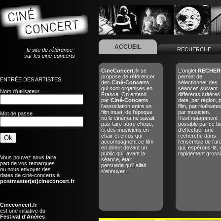
ACCUEIL
RECHERCHE
le site de référence
sur les ciné-concerts
CineConcert.fr
se
L'onglet
RECHER
propose de référencer
permet de
ENTRÉE DES ARTISTES
des
Ciné-Concerts
sélectionner des
qui sont organisés en
séances suivant
Nom d'utilisateur
France. On entend
différents critères
par
Ciné-Concerts
date, par région, 
l'association entre un
film, par réalisate
film muet, de l'époque
par musicien.
Mot de passe
où le cinéma ne savait
Il est notamment
pas faire autre chose,
possible par ce bi
et des musiciens en
d'effectuer une
chair et en os qui
recherche dans
accompagnent ce film
l'ensemble de l'ar
en direct devant un
qui, espérons-le, 
public qui, avant la
rapidement grossir
Vous pouvez nous faire
séance, était
part de vos remarques
persuadé qu'il allait
ou nous envoyer des
s'ennuyer...
dates de ciné-concerts à :
postmaster(at)cineconcert.fr
Cineconcert.fr
est une initiative du
Festival d'Anères