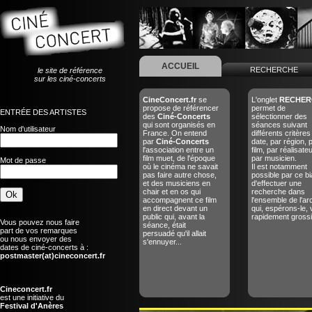
ACCUEIL
RECHERCHE
le site de référence
sur les ciné-concerts
CineConcert.fr
se
L'onglet
RECHER
propose de référencer
permet de
ENTRÉE DES ARTISTES
des
Ciné-Concerts
sélectionner des
qui sont organisés en
séances suivant
Nom d'utilisateur
France. On entend
différents critères
par
Ciné-Concerts
date, par région, 
l'association entre un
film, par réalisate
film muet, de l'époque
par musicien.
Mot de passe
où le cinéma ne savait
Il est notamment
pas faire autre chose,
possible par ce bi
et des musiciens en
d'effectuer une
chair et en os qui
recherche dans
accompagnent ce film
l'ensemble de l'ar
en direct devant un
qui, espérons-le, 
public qui, avant la
rapidement grossir
Vous pouvez nous faire
séance, était
part de vos remarques
persuadé qu'il allait
ou nous envoyer des
s'ennuyer...
dates de ciné-concerts à :
postmaster(at)cineconcert.fr
Cineconcert.fr
est une initiative du
Festival d'Anères