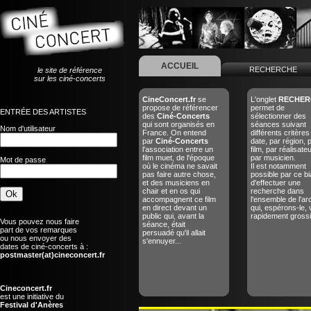
ACCUEIL
RECHERCHE
le site de référence
sur les ciné-concerts
CineConcert.fr
se
L'onglet
RECHER
propose de référencer
permet de
ENTRÉE DES ARTISTES
des
Ciné-Concerts
sélectionner des
qui sont organisés en
séances suivant
Nom d'utilisateur
France. On entend
différents critères
par
Ciné-Concerts
date, par région, 
l'association entre un
film, par réalisate
film muet, de l'époque
par musicien.
Mot de passe
où le cinéma ne savait
Il est notamment
pas faire autre chose,
possible par ce bi
et des musiciens en
d'effectuer une
chair et en os qui
recherche dans
accompagnent ce film
l'ensemble de l'ar
en direct devant un
qui, espérons-le, 
public qui, avant la
rapidement grossir
Vous pouvez nous faire
séance, était
part de vos remarques
persuadé qu'il allait
ou nous envoyer des
s'ennuyer...
dates de ciné-concerts à :
postmaster(at)cineconcert.fr
Cineconcert.fr
est une initiative du
Festival d'Anères