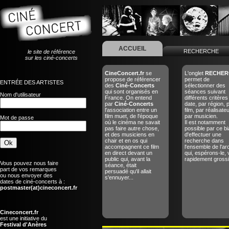
ACCUEIL
RECHERCHE
le site de référence
sur les ciné-concerts
CineConcert.fr
se
L'onglet
RECHER
propose de référencer
permet de
ENTRÉE DES ARTISTES
des
Ciné-Concerts
sélectionner des
qui sont organisés en
séances suivant
Nom d'utilisateur
France. On entend
différents critères
par
Ciné-Concerts
date, par région, 
l'association entre un
film, par réalisate
film muet, de l'époque
par musicien.
Mot de passe
où le cinéma ne savait
Il est notamment
pas faire autre chose,
possible par ce bi
et des musiciens en
d'effectuer une
chair et en os qui
recherche dans
accompagnent ce film
l'ensemble de l'ar
en direct devant un
qui, espérons-le, 
public qui, avant la
rapidement grossir
Vous pouvez nous faire
séance, était
part de vos remarques
persuadé qu'il allait
ou nous envoyer des
s'ennuyer...
dates de ciné-concerts à :
postmaster(at)cineconcert.fr
Cineconcert.fr
est une initiative du
Festival d'Anères